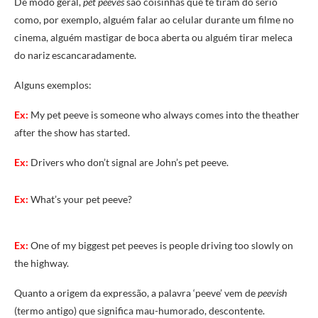
De modo geral,
pet peeves
são coisinhas que te tiram do sério
como, por exemplo, alguém falar ao celular durante um filme no
cinema, alguém mastigar de boca aberta ou alguém tirar meleca
do nariz escancaradamente.
Alguns exemplos:
Ex:
My pet peeve is someone who always comes into the theather
after the show has started.
Ex:
Drivers who don’t signal are John’s pet peeve.
Ex:
What’s your pet peeve?
Ex:
One of my biggest pet peeves is people driving too slowly on
the highway.
Quanto a origem da expressão, a palavra ‘peeve’ vem de
peevish
(termo antigo) que significa mau-humorado, descontente.