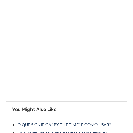
You Might Also Like
O QUE SIGNIFICA “BY THE TIME” E COMO USAR?
OFTEN em Inglês: o que significa e como traduzir