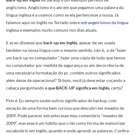
anglicismo. Anglicismo é o ato em que pegamos uma palavra da
língua inglesa e a usamos como se ela pertencesse a nossa. Já
falamos aqui no Inglês no Teclado sobre
estrangeirismos da língua
inglesa
e exemplos muito comuns nos dias atuais.
E se eu dissesse que
back-up em Inglês
, apesar de ser usada
também na nossa língua com o mesmo sentido, isto é, o de “fazer
um back-up no computador”, fazer uma cópia de tudo que temos
no computador por medida de segurança ou em decorrência de
uma necessária formatação do pc, contém outros significados
além desse de operacional? Tá bom, você já deve estar coçando a
cabeça perguntando
o que BACK-UP significa em Inglês
, certo?
Pois é. Eu sempre soube outros significados de backup, com
exceção de uma forma bem curiosa que descobri em meados de
2009. Pode parecer estranho esse meu comentário “meados de
2009”, mas esse é um hábito que criei como forma de memorizar
vocabulário em Inglês, quando e onde aprendi as palavras. Confira