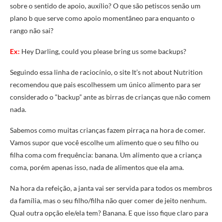
sobre o sentido de apoio, auxílio? O que são petiscos senão um
plano b que serve como apoio momentâneo para enquanto o
rango não sai?
Ex:
Hey Darling, could you please bring us some backups?
Seguindo essa linha de raciocínio, o site It’s not about Nutrition
recomendou que pais escolhessem um único alimento para ser
considerado o “backup” ante as birras de crianças que não comem
nada.
Sabemos como muitas crianças fazem pirraça na hora de comer.
Vamos supor que você escolhe um alimento que o seu filho ou
filha coma com frequência: banana. Um alimento que a criança
coma, porém apenas isso, nada de alimentos que ela ama.
Na hora da refeição, a janta vai ser servida para todos os membros
da família, mas o seu filho/filha não quer comer de jeito nenhum.
Qual outra opção ele/ela tem? Banana. E que isso fique claro para