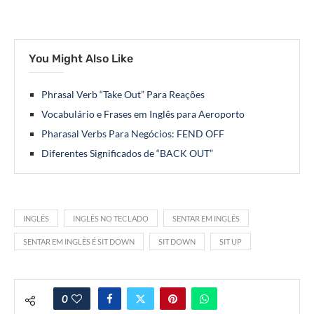
You Might Also Like
Phrasal Verb “Take Out” Para Reações
Vocabulário e Frases em Inglês para Aeroporto
Pharasal Verbs Para Negócios: FEND OFF
Diferentes Significados de “BACK OUT”
INGLÊS
INGLÊS NO TECLADO
SENTAR EM INGLÊS
SENTAR EM INGLÊS É SIT DOWN
SIT DOWN
SIT UP
0