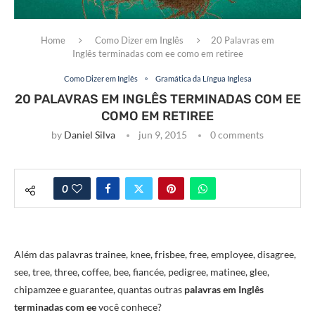
Home
Como Dizer em Inglês
20 Palavras em
Inglês terminadas com ee como em retiree
Como Dizer em Inglês
Gramática da Língua Inglesa
20 PALAVRAS EM INGLÊS TERMINADAS COM EE
COMO EM RETIREE
by
Daniel Silva
jun 9, 2015
0 comments
0
Além das palavras trainee, knee, frisbee, free, employee, disagree,
see, tree, three, coffee, bee, fiancée, pedigree, matinee, glee,
chipamzee e guarantee, quantas outras
palavras em Inglês
terminadas com ee
você conhece?