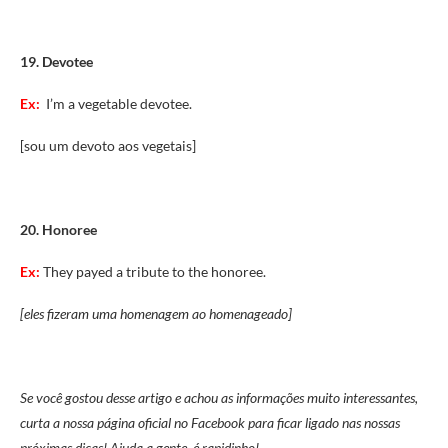
19. Devotee
Ex:
I’m a vegetable devotee.
[sou um devoto aos vegetais]
20. Honoree
Ex:
They payed a tribute to the honoree.
[eles fizeram uma homenagem ao homenageado]
Se você gostou desse artigo e achou as informações muito interessantes,
curta a nossa página oficial no Facebook para ficar ligado nas nossas
próximas dicas! Ajuda a gente, é rapidinho!