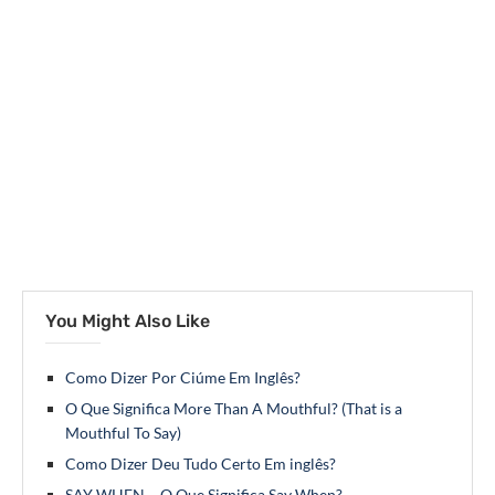
You Might Also Like
Como Dizer Por Ciúme Em Inglês?
O Que Significa More Than A Mouthful? (That is a
Mouthful To Say)
Como Dizer Deu Tudo Certo Em inglês?
SAY WHEN – O Que Significa Say When?