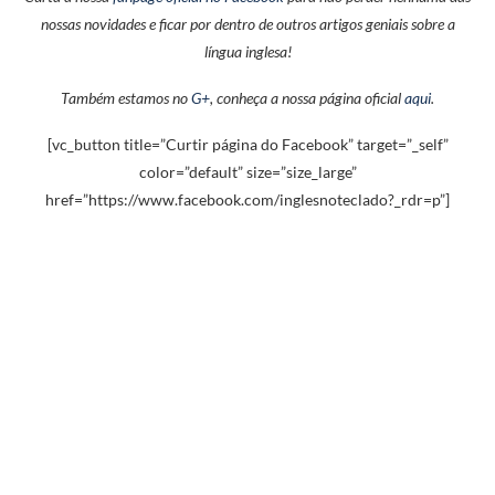
nossas novidades e ficar por dentro de outros artigos geniais sobre a
língua inglesa!
Também estamos no
G+
, conheça a nossa página oficial
aqui
.
[vc_button title=”Curtir página do Facebook” target=”_self”
color=”default” size=”size_large”
href=”https://www.facebook.com/inglesnoteclado?_rdr=p”]