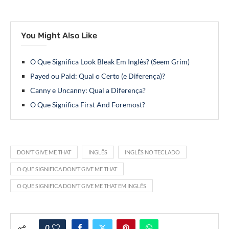
You Might Also Like
O Que Significa Look Bleak Em Inglês? (Seem Grim)
Payed ou Paid: Qual o Certo (e Diferença)?
Canny e Uncanny: Qual a Diferença?
O Que Significa First And Foremost?
DON'T GIVE ME THAT
INGLÊS
INGLÊS NO TECLADO
O QUE SIGNIFICA DON'T GIVE ME THAT
O QUE SIGNIFICA DON'T GIVE ME THAT EM INGLÊS
0