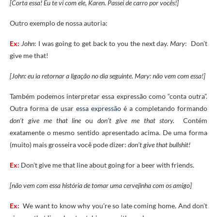
[Corta essa! Eu te vi com ele, Karen. Passei de carro por vocês!]
Outro exemplo de nossa autoria:
Ex:
John
: I was going to get back to you the next day.
Mary
: Don’t
give me that!
[John: eu ia retornar a ligação no dia seguinte. Mary: não vem com essa!]
Também podemos interpretar essa expressão como “conta outra”.
Outra forma de usar
essa expressão
é a completando formando
don’t give me that line
ou
don’t give me that story.
Contém
exatamente o mesmo sentido apresentado acima. De uma forma
(muito) mais grosseira você pode dizer:
don’t give that bullshit!
Ex:
Don’t give me that line about going for a beer with friends.
[não vem com essa história de tomar uma cervejinha com os amigo]
Ex:
We
want
to
know
why
you’re
so
late
coming
home.
And
don’t