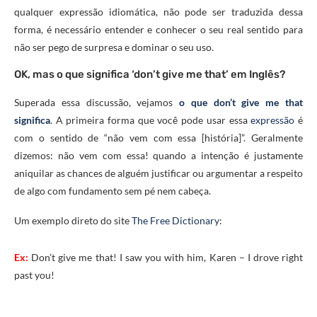
qualquer expressão idiomática, não pode ser traduzida dessa
forma, é necessário entender e conhecer o seu real sentido para
não ser pego de surpresa e dominar o seu uso.
OK, mas o que significa ‘don’t give me that’ em Inglês?
Superada essa discussão, vejamos
o que don’t give me that
significa
. A primeira forma que você pode usar essa
expressão
é
com o sentido de “não vem com essa [história]”. Geralmente
dizemos: não vem com essa! quando a intenção é justamente
aniquilar as chances de alguém justificar ou argumentar a respeito
de algo com fundamento sem pé nem cabeça.
Um exemplo direto do site
The Free Dictionary
:
Ex:
Don’t
give
me
that!
I
saw
you
with
him,
Karen
– I
drove
right
past
you!