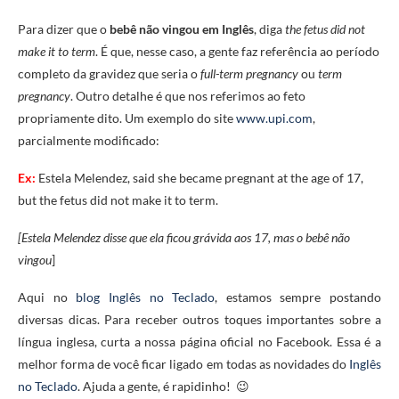
Para dizer que o
bebê não vingou em Inglês
, diga
the fetus did not
make it to term
. É que, nesse caso, a gente faz referência ao período
completo da gravidez que seria o
full-term pregnancy
ou
term
pregnancy
. Outro detalhe é que nos referimos ao feto
propriamente dito. Um exemplo do site
www.upi.com
,
parcialmente modificado:
Ex:
Estela Melendez, said she became pregnant at the age of 17,
but the fetus did not make it to term.
[Estela Melendez disse que ela ficou grávida aos 17, mas o bebê não
vingou
]
Aqui no
blog Inglês no Teclado
, estamos sempre postando
diversas dicas. Para receber outros toques importantes sobre a
língua inglesa, curta a nossa página oficial no Facebook. Essa é a
melhor forma de você ficar ligado em todas as novidades do
Inglês
no Teclado
. Ajuda a gente, é rapidinho! 😉