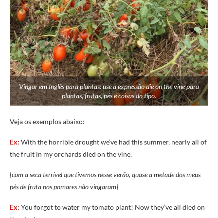
Vingar em Inglês para plantas: use a expressão die on the vine para
plantas, frutas, pés e coisas do tipo.
Veja os exemplos abaixo:
Ex:
With
the
horrible
drought
we’ve
had
this
summer,
nearly
all
of
the
fruit
in my
orchards
died
on
the
vine.
[com a seca terrível que tivemos nesse verão, quase a metade dos meus
pés de fruta nos pomares não vingaram]
Ex:
You
forgot
to
water
my
tomato
plant!
Now
they’ve
all
died
on