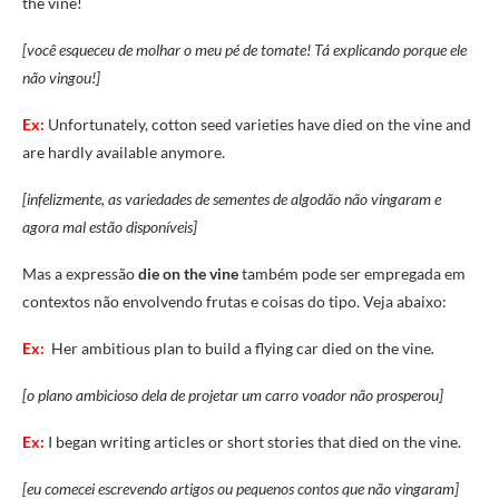
the
vine!
[você esqueceu de molhar o meu pé de tomate! Tá explicando porque ele
não vingou!]
Ex:
Unfortunately, cotton seed varieties have died on the vine and
are hardly available anymore.
[infelizmente, as variedades de sementes de algodão não vingaram e
agora mal estão disponíveis]
Mas a expressão
die on the vine
também pode ser empregada em
contextos não envolvendo frutas e coisas do tipo. Veja abaixo:
Ex:
Her ambitious plan to build a flying car died on the vine
.
[o plano ambicioso dela de projetar um carro voador não prosperou]
Ex:
I began writing articles or short stories that died on the vine.
[eu comecei escrevendo artigos ou pequenos contos que não vingaram]