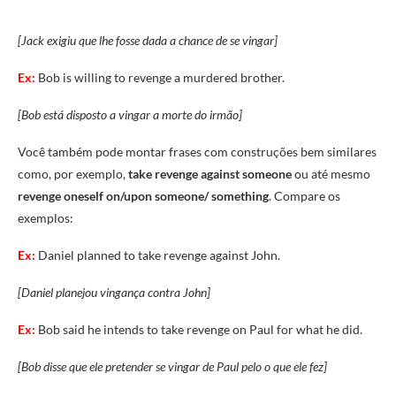
[Jack exigiu que lhe fosse dada a chance de se vingar]
Ex:
Bob is willing to
revenge
a
murdered
brother.
[Bob está disposto a vingar a morte do irmão]
Você também pode montar frases com construções bem similares
como, por exemplo,
take revenge against someone
ou até mesmo
revenge oneself on/upon someone/ something
. Compare os
exemplos:
Ex:
Daniel
planned
to
take
revenge
against
John.
[Daniel planejou vingança contra John]
Ex:
Bob said he intends to
take
revenge
on
Paul
for
what
he
did.
[Bob disse que ele pretender se vingar de Paul pelo o que ele fez]