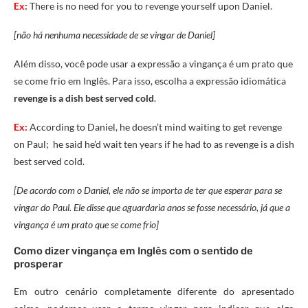
Ex:
T
here
is no
need
for
you
to
revenge
yourself
upon
Daniel.
[não há nenhuma necessidade de se vingar de Daniel]
Além disso, você pode usar a expressão a vingança é um prato que
se come frio em Inglês. Para isso, escolha a expressão idiomática
revenge is a dish best served cold
.
Ex:
According to Daniel, he doesn’t mind
waiting
to
get
revenge
on Paul
;
he said he’d
wait
ten
years if he had to as
r
evenge
is a
dish
best
served
cold.
[De acordo com o Daniel, ele não se importa de ter que esperar para se
vingar do Paul. Ele disse que aguardaria anos se fosse necessário, já que a
vingança é um prato que se come frio]
Como dizer vingança em Inglês com o sentido de
prosperar
Em outro cenário completamente diferente do apresentado