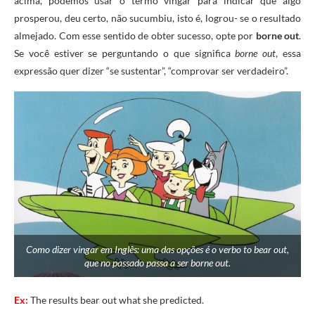
acima, podemos usar o termo vingar para indicar que algo
prosperou, deu certo, não sucumbiu, isto é, logrou- se o resultado
almejado. Com esse sentido de obter sucesso, opte por
borne out
.
Se você estiver se perguntando o que significa
borne out
, essa
expressão quer dizer “se sustentar”, “comprovar ser verdadeiro”.
Como dizer vingar em Inglês: uma das opções é o verbo to bear out,
que no passado passa a ser borne out.
Ex:
The
results
bear
out
what
she
predicted.