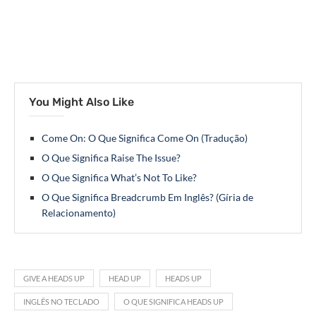
You Might Also Like
Come On: O Que Significa Come On (Tradução)
O Que Significa Raise The Issue?
O Que Significa What’s Not To Like?
O Que Significa Breadcrumb Em Inglês? (Gíria de
Relacionamento)
GIVE A HEADS UP
HEAD UP
HEADS UP
INGLÊS NO TECLADO
O QUE SIGNIFICA HEADS UP