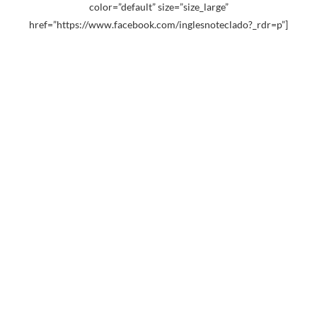
color=”default” size=”size_large”
href=”https://www.facebook.com/inglesnoteclado?_rdr=p”]