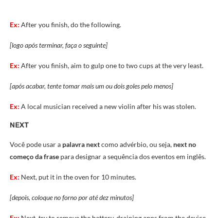
Ex:
After you finish, do the following.
[logo após terminar, faça o seguinte]
Ex:
After you finish, aim to gulp one to two cups at the very least.
[após acabar, tente tomar mais um ou dois goles pelo menos]
Ex:
A local musician received a new violin after his was stolen.
NEXT
Você pode usar a
palavra next
como advérbio, ou seja,
next no
começo da frase
para designar a sequência dos eventos em inglês.
Ex:
Next, put it in the oven for 10 minutes.
[depois, coloque no forno por até dez minutos]
Ex:
Next, try to remove the battery-draining apps from the device.