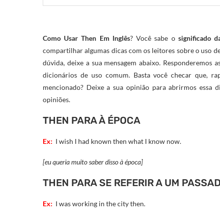
Como Usar Then Em Inglês
? Você sabe o
significado d
compartilhar algumas dicas com os leitores sobre o uso d
dúvida, deixe a sua mensagem abaixo. Responderemos as
dicionários de uso comum. Basta você checar que, ra
mencionado? Deixe a sua opinião para abrirmos essa di
opiniões.
THEN PARA À ÉPOCA
Ex:
I wish I had known then what I know now.
[eu queria muito saber disso à época]
THEN PARA SE REFERIR A UM PASSA
Ex:
I was working in the city then.