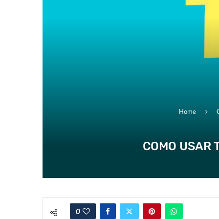
Home
COMO USAR T
0