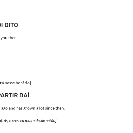
I DITO
 you then.
rá nesse horário]
PARTIR DAÍ
 ago and has grown a lot since then.
rás, e cresceu muito desde então]