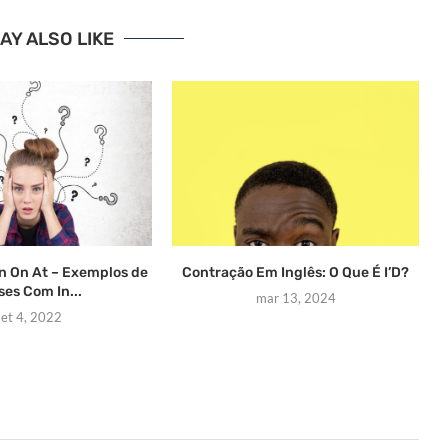
AY ALSO LIKE
In On At – Exemplos de
Contração Em Inglês: O Que É I’D?
ses Com In...
mar 13, 2024
set 4, 2022