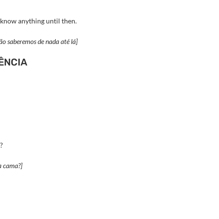
 know anything until then.
ão saberemos de nada até lá]
ÊNCIA
?
da cama?]