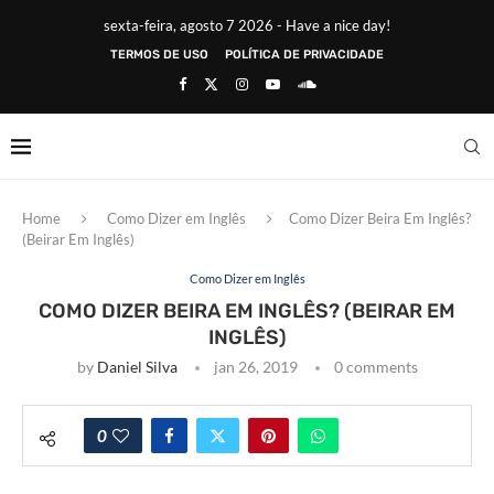
sexta-feira, agosto 7 2026 - Have a nice day!
TERMOS DE USO
POLÍTICA DE PRIVACIDADE
Home
Como Dizer em Inglês
Como Dizer Beira Em Inglês?
(Beirar Em Inglês)
Como Dizer em Inglês
COMO DIZER BEIRA EM INGLÊS? (BEIRAR EM
INGLÊS)
by
Daniel Silva
jan 26, 2019
0 comments
0