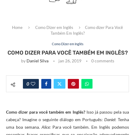
Home
Como Dizer em Inglês
Como dizer Para Você
Também Em Inglês?
Como Dizer em Inglês
COMO DIZER PARA VOCÊ TAMBÉM EM INGLÊS?
by
Daniel Silva
jan 26, 2019
0 comments
0
Como dizer para você também em Inglês?
Isso já passou pela sua
cabeça? Imagine o seguinte diálogo em Português:
Daniel
: Tenha
uma boa semana.
Alice:
Para você também. Em Inglês podemos
encontrar frases específicas que se encaixarão adequadamente