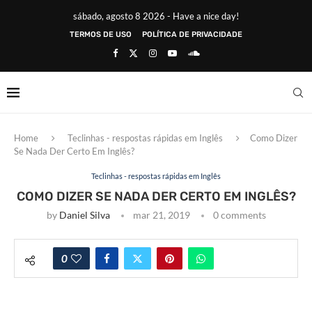
sábado, agosto 8 2026 - Have a nice day!
TERMOS DE USO
POLÍTICA DE PRIVACIDADE
Home
Teclinhas - respostas rápidas em Inglês
Como Dizer
Se Nada Der Certo Em Inglês?
Teclinhas - respostas rápidas em Inglês
COMO DIZER SE NADA DER CERTO EM INGLÊS?
by
Daniel Silva
mar 21, 2019
0 comments
0