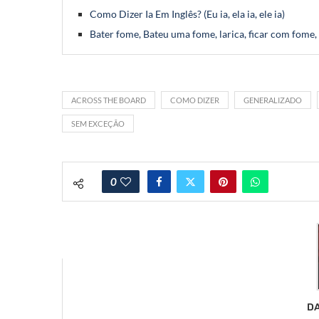
Como Dizer Ia Em Inglês? (Eu ia, ela ia, ele ia)
Bater fome, Bateu uma fome, larica, ficar com fome,
ACROSS THE BOARD
COMO DIZER
GENERALIZADO
SEM EXCEÇÃO
0
DA