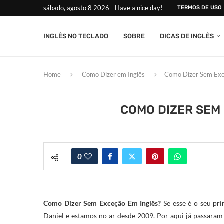
sábado, agosto 8 2026 - Have a nice day!
TERMOS DE USO
INGLÊS NO TECLADO
SOBRE
DICAS DE INGLÊS
Home
Como Dizer em Inglês
Como Dizer Sem Exce
COMO DIZER SEM 
0
Como Dizer Sem Exceção Em Inglês?
Se esse é o seu pri
Daniel e estamos no ar desde 2009. Por aqui já passaram