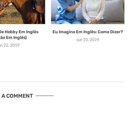
De Hobby Em Inglês
Eu Imagino Em Inglês: Como Dizer?
xão Em Inglês)
out 10, 2024
un 22, 2019
E A COMMENT