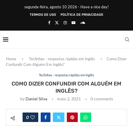
segunda-feira, agosto 10 2026 - Have a nice day!
TERMOS DE USO
POLÍTICA DE PRIVACIDADE
Home
Teclinhas - respostas rápidas em Inglês
Como Dizer
Confundir Com Alguém Em Inglês?
Teclinhas - respostas rápidas em Inglês
COMO DIZER CONFUNDIR COM ALGUÉM EM
INGLÊS?
by
Daniel Silva
maio 2, 2021
0 comments
0