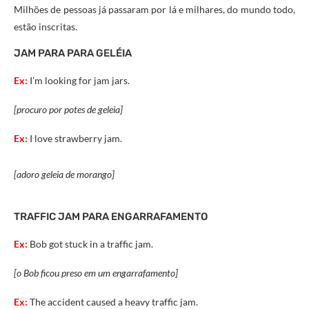
Milhões de pessoas já passaram por lá e milhares, do mundo todo,
estão inscritas.
JAM PARA PARA GELÉIA
Ex:
I’m looking for jam jars.
[procuro por potes de geleia]
Ex:
I love strawberry jam.
[adoro geleia de morango]
TRAFFIC JAM PARA ENGARRAFAMENTO
Ex:
Bob got stuck in a traffic jam.
[o Bob ficou preso em um engarrafamento]
Ex:
The accident caused a heavy traffic jam.