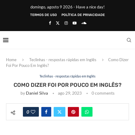
domingo, agosto 9 2026 - Have a nice day!
TERMOS DE USO
POLÍTICA DE PRIVACIDADE
Home
Teclinhas - respostas rápidas em Inglês
Como Dizer
Foi Por Pouco Em Inglês?
Teclinhas - respostas rápidas em Inglês
COMO DIZER FOI POR POUCO EM INGLÊS?
by
Daniel Silva
ago 29, 2023
0 comments
0