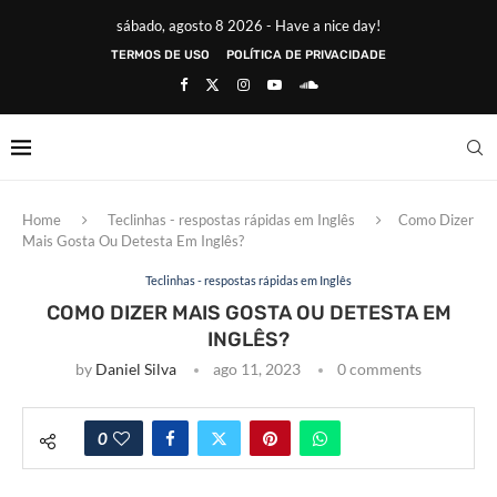
sábado, agosto 8 2026 - Have a nice day!
TERMOS DE USO
POLÍTICA DE PRIVACIDADE
Home
Teclinhas - respostas rápidas em Inglês
Como Dizer
Mais Gosta Ou Detesta Em Inglês?
Teclinhas - respostas rápidas em Inglês
COMO DIZER MAIS GOSTA OU DETESTA EM
INGLÊS?
by
Daniel Silva
ago 11, 2023
0 comments
0