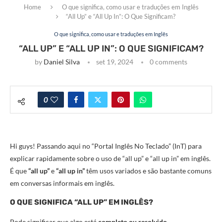
Home
O que significa, como usar e traduções em Inglês
“All Up” e “All Up In”: O Que Significam?
O que significa, como usar e traduções em Inglês
“ALL UP” E “ALL UP IN”: O QUE SIGNIFICAM?
by
Daniel Silva
set 19, 2024
0 comments
0
Hi guys! Passando aqui no “Portal Inglês No Teclado” (InT) para
explicar rapidamente sobre o uso de “all up” e “all up in” em inglês.
É que
“all up”
e
“all up in”
têm usos variados e são bastante comuns
em conversas informais em inglês.
O QUE SIGNIFICA “ALL UP” EM INGLÊS?
Pode significar que algo está
completo ou resolvido
.