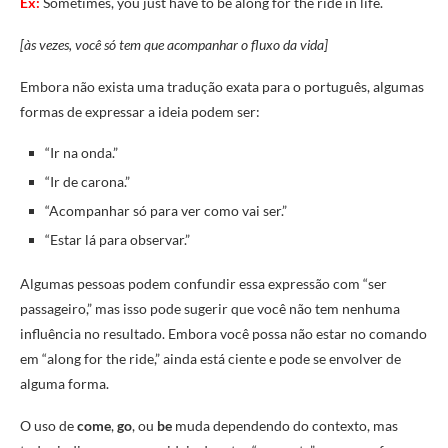
Ex:
Sometimes, you just have to be along for the ride in life.
[às vezes, você só tem que acompanhar o fluxo da vida]
Embora não exista uma tradução exata para o português, algumas
formas de expressar a ideia podem ser:
“Ir na onda.”
“Ir de carona.”
“Acompanhar só para ver como vai ser.”
“Estar lá para observar.”
Algumas pessoas podem confundir essa expressão com “ser
passageiro,” mas isso pode sugerir que você não tem nenhuma
influência no resultado. Embora você possa não estar no comando
em “along for the ride,” ainda está ciente e pode se envolver de
alguma forma.
O uso de
come
,
go
, ou
be
muda dependendo do contexto, mas