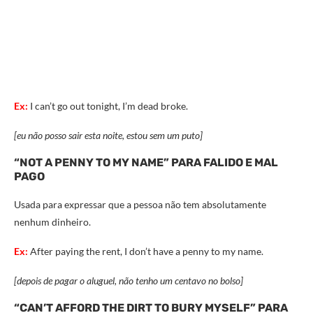
Ex:
I can’t go out tonight, I’m dead broke.
[eu não posso sair esta noite, estou sem um puto]
“NOT A PENNY TO MY NAME” PARA FALIDO E MAL
PAGO
Usada para expressar que a pessoa não tem absolutamente
nenhum dinheiro.
Ex:
After paying the rent, I don’t have a penny to my name.
[depois de pagar o aluguel, não tenho um centavo no bolso]
“CAN’T AFFORD THE DIRT TO BURY MYSELF” PARA