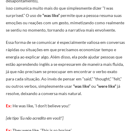
desapontamento),
isso comunica muito mais do que simplesmente dizer “I was
surprised.” O uso de
“was like”
permite que a pessoa resuma suas
emoções ou reações com um gesto, mimetizando como realmente
se sentiu no momento, tornando a narrativa mais envolvente.
Essa forma de se comunicar é especialmente valiosa em conversas
rápidas ou situações em que precisamos economizar tempo e
energia ao explicar algo. Além disso, ela pode ajudar pessoas que
estão aprendendo inglês a se expressarem de maneira mais fluida,
já que não precisam se preocupar em encontrar o verbo exato
para cada situação. Ao invés de pensar em “said,” “thought,” “felt,”
ou outros verbos, simplesmente usar
“was like”
ou
“were like”
já
resolve, deixando a conversa mais natural.
Ex:
He was like, ‘I don’t believe you!’
[ele tipo ‘Eu não acredito em você!’]
Ex:
They were like, ‘This is so boring.’