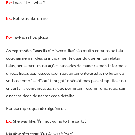
Ex:
I was like….what?
Ex:
Bob was like oh no
Ex:
Jack was like phew….
As expressões
“was like”
e
“were like”
são muito comuns na fala
cotidiana em inglês, principalmente quando queremos relatar
falas, pensamentos ou ações passadas de maneira mais informal e
direta. Essas expressões são frequentemente usadas no lugar de
verbos como “said” ou “thought,” e são ótimas para simplificar ou
encurtar a comunicação, já que permitem resumir uma ideia sem
a necessidade de narrar cada detalhe.
Por exemplo, quando alguém diz:
Ex:
She was like, ‘I’m not going to the party’.
[ela disse algo como ‘Eu não vou à festa”]