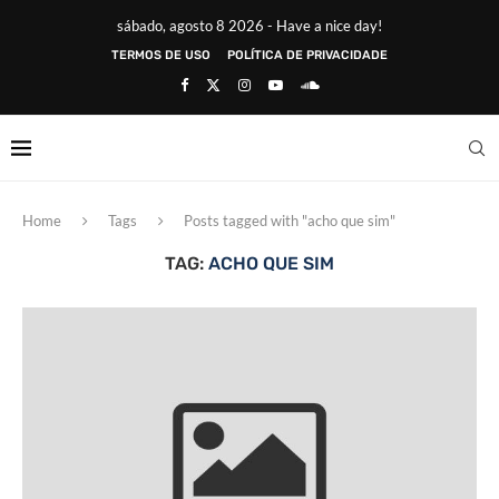
sábado, agosto 8 2026 - Have a nice day!
TERMOS DE USO
POLÍTICA DE PRIVACIDADE
Home
Tags
Posts tagged with "acho que sim"
TAG:
ACHO QUE SIM