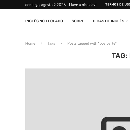
domingo, agosto 9 2026 - Have a nice day!
TERMOS DE US
INGLÊS NO TECLADO
SOBRE
DICAS DE INGLÊS
Home
Tags
Posts tagged with "boa parte"
TAG: