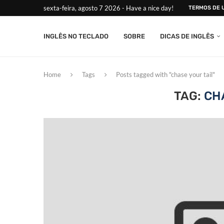
sexta-feira, agosto 7 2026 - Have a nice day!
TERMOS DE 
INGLÊS NO TECLADO
SOBRE
DICAS DE INGLÊS
Home
Tags
Posts tagged with "chase your tail"
TAG:
CH