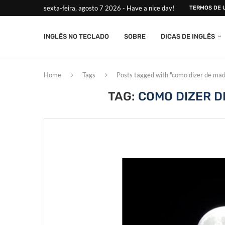
sexta-feira, agosto 7 2026 - Have a nice day!
TERMOS DE 
INGLÊS NO TECLADO
SOBRE
DICAS DE INGLÊS
Home
Tags
Posts tagged with "como dizer de ma
TAG:
COMO DIZER D