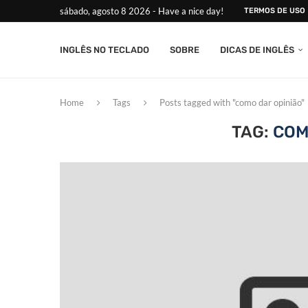
sábado, agosto 8 2026 - Have a nice day!
TERMOS DE USO
INGLÊS NO TECLADO
SOBRE
DICAS DE INGLÊS
Home
Tags
Posts tagged with "como dar opinião"
TAG:
COM