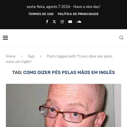
sexta-feira, agosto 7 2026 - Have a nice day!
TERMOS DE USO
POLÍTICA DE PRIVACIDADE
Home
Tags
Posts tagged with "Como dizer pés pelas
mãos em Inglês"
TAG:
COMO DIZER PÉS PELAS MÃOS EM INGLÊS