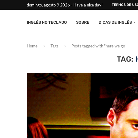
domingo, agosto 9 2026 - Have a nice day!
TERMOS DE US
INGLÊS NO TECLADO
SOBRE
DICAS DE INGLÊS
Home
Tags
Posts tagged with "here we go"
TAG: