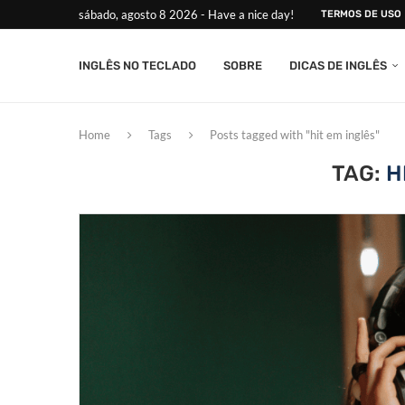
sábado, agosto 8 2026 - Have a nice day!
TERMOS DE USO
INGLÊS NO TECLADO
SOBRE
DICAS DE INGLÊS
Home
Tags
Posts tagged with "hit em inglês"
TAG:
H