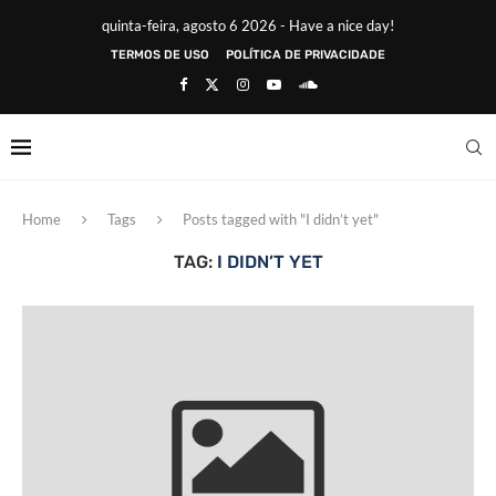
quinta-feira, agosto 6 2026 - Have a nice day!
TERMOS DE USO
POLÍTICA DE PRIVACIDADE
Home
Tags
Posts tagged with "I didn’t yet"
TAG:
I DIDN’T YET