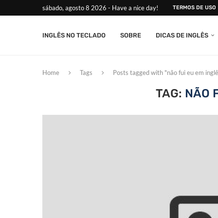
sábado, agosto 8 2026 - Have a nice day!
TERMOS DE USO
INGLÊS NO TECLADO
SOBRE
DICAS DE INGLÊS
Home
Tags
Posts tagged with "não fui eu em ingl
TAG:
NÃO F