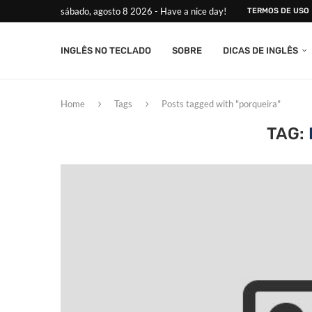
sábado, agosto 8 2026 - Have a nice day!
TERMOS DE USO
INGLÊS NO TECLADO
SOBRE
DICAS DE INGLÊS
Home
Tags
Posts tagged with "porqueira"
TAG: