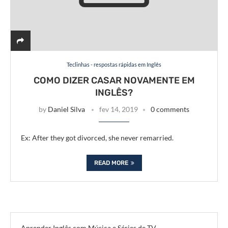
Teclinhas - respostas rápidas em Inglês
COMO DIZER CASAR NOVAMENTE EM
INGLÊS?
by
Daniel Silva
fev 14, 2019
0 comments
Ex: After they got divorced, she never remarried.
READ MORE
Aprender Inglês com Música e Séries de TV