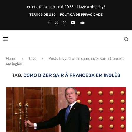
quinta-feira, agosto 6 2026 - Have a nice day!
TERMOS DE USO
POLÍTICA DE PRIVACIDADE
Home
Tags
Posts tagged with "como dizer sair à francesa
em inglês"
TAG:
COMO DIZER SAIR À FRANCESA EM INGLÊS