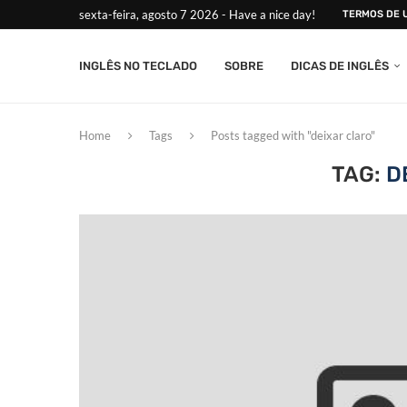
sexta-feira, agosto 7 2026 - Have a nice day!
TERMOS DE 
INGLÊS NO TECLADO
SOBRE
DICAS DE INGLÊS
Home
Tags
Posts tagged with "deixar claro"
TAG:
D