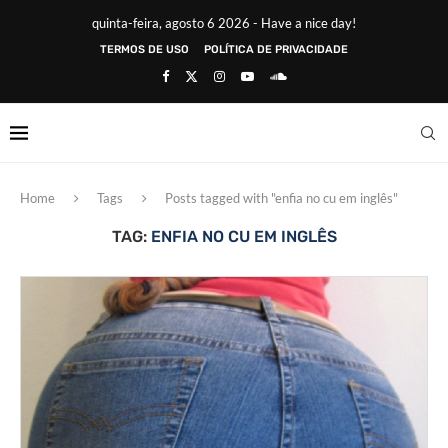
quinta-feira, agosto 6 2026 - Have a nice day!
TERMOS DE USO
POLÍTICA DE PRIVACIDADE
Home
Tags
Posts tagged with "enfia no cu em inglês"
TAG:
ENFIA NO CU EM INGLÊS