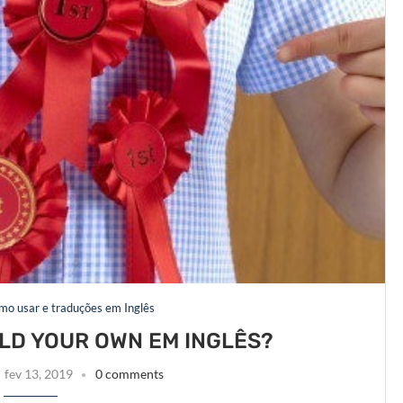
omo usar e traduções em Inglês
OLD YOUR OWN EM INGLÊS?
fev 13, 2019
0 comments