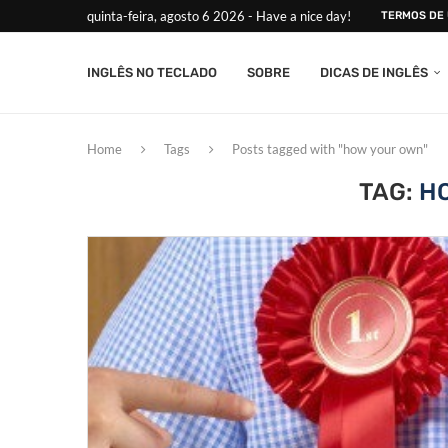
quinta-feira, agosto 6 2026 - Have a nice day!
TERMOS DE
INGLÊS NO TECLADO
SOBRE
DICAS DE INGLÊS
Home
Tags
Posts tagged with "how your own"
TAG:
H