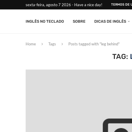
sexta-feira, agosto 7 2026 - Have a nice day!
TERMOS DE 
INGLÊS NO TECLADO
SOBRE
DICAS DE INGLÊS
Home
Tags
Posts tagged with "leg behind"
TAG: