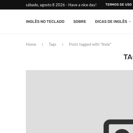
sábado, agosto 8 2026 - Have a nice day!
TERMOS DE USO
INGLÊS NO TECLADO
SOBRE
DICAS DE INGLÊS
Home
Tags
Posts tagged with "linda"
TA