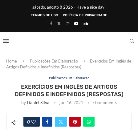
sábado, agosto 8 2026 - Have a nice day!
TERMOS DE USO
POLÍTICA DE PRIVACIDADE
Home
Publicações Em Elaboração
Exercícios Em Inglês de
Artigos Definidos e Indefinidos (Respostas)
Publicações Em Elaboração
EXERCÍCIOS EM INGLÊS DE ARTIGOS
DEFINIDOS E INDEFINIDOS (RESPOSTAS)
by
Daniel Silva
jun 16, 2021
0 comments
0