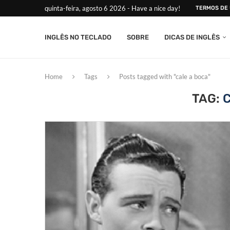
quinta-feira, agosto 6 2026 - Have a nice day!
TERMOS DE
INGLÊS NO TECLADO
SOBRE
DICAS DE INGLÊS
Home
Tags
Posts tagged with "cale a boca"
TAG: