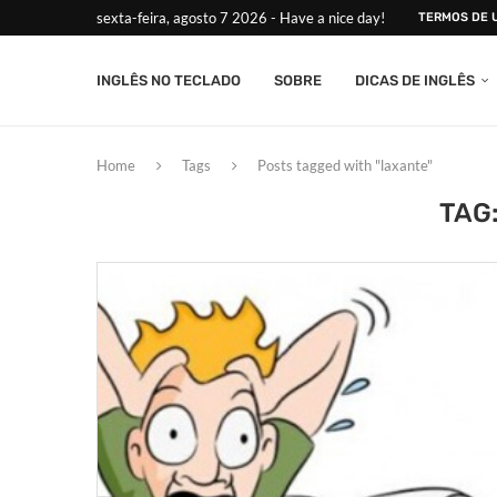
sexta-feira, agosto 7 2026 - Have a nice day!
TERMOS DE 
INGLÊS NO TECLADO
SOBRE
DICAS DE INGLÊS
Home
Tags
Posts tagged with "laxante"
TAG