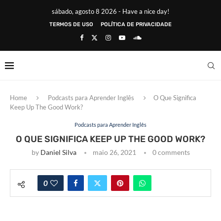
sábado, agosto 8 2026 - Have a nice day!
TERMOS DE USO
POLÍTICA DE PRIVACIDADE
Home
Podcasts para Aprender Inglês
O Que Significa
Keep Up The Good Work?
Podcasts para Aprender Inglês
O QUE SIGNIFICA KEEP UP THE GOOD WORK?
by
Daniel Silva
maio 26, 2021
0 comments
0