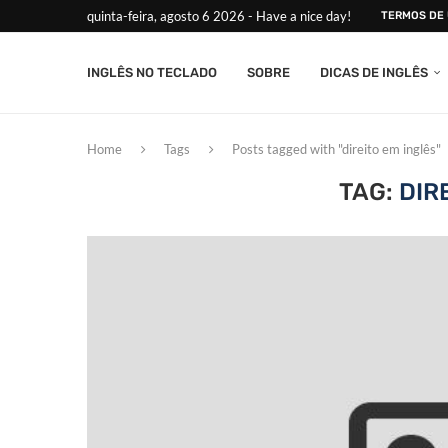
quinta-feira, agosto 6 2026 - Have a nice day!
TERMOS DE
INGLÊS NO TECLADO
SOBRE
DICAS DE INGLÊS
Home
Tags
Posts tagged with "direito em inglês"
TAG:
DIR