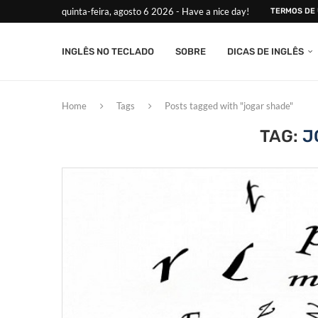
quinta-feira, agosto 6 2026 - Have a nice day!
TERMOS DE
INGLÊS NO TECLADO
SOBRE
DICAS DE INGLÊS
Home
Tags
Posts tagged with "jogar shade"
TAG:
J