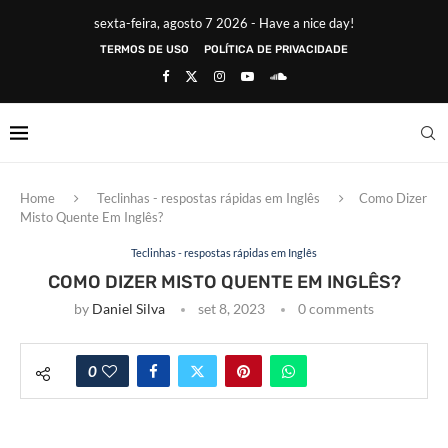
sexta-feira, agosto 7 2026 - Have a nice day!
TERMOS DE USO
POLÍTICA DE PRIVACIDADE
Home
Teclinhas - respostas rápidas em Inglês
Como Dizer
Misto Quente Em Inglês?
Teclinhas - respostas rápidas em Inglês
COMO DIZER MISTO QUENTE EM INGLÊS?
by
Daniel Silva
set 8, 2023
0 comments
0