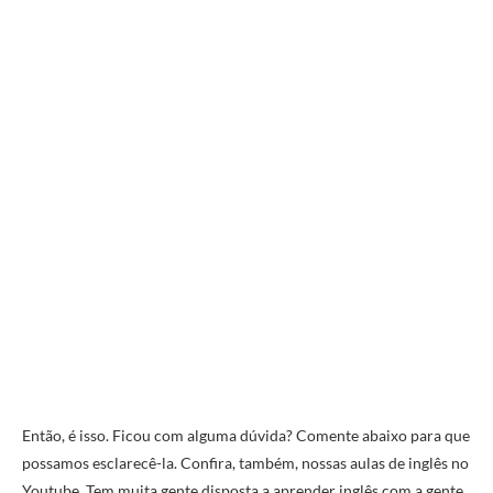
Então, é isso. Ficou com alguma dúvida? Comente abaixo para que
possamos esclarecê-la. Confira, também, nossas aulas de inglês no
Youtube. Tem muita gente disposta a aprender inglês com a gente