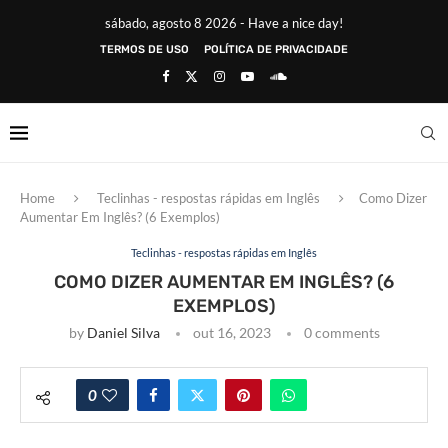
sábado, agosto 8 2026 - Have a nice day!
TERMOS DE USO
POLÍTICA DE PRIVACIDADE
Home
Teclinhas - respostas rápidas em Inglês
Como Dizer
Aumentar Em Inglês? (6 Exemplos)
Teclinhas - respostas rápidas em Inglês
COMO DIZER AUMENTAR EM INGLÊS? (6
EXEMPLOS)
by
Daniel Silva
out 16, 2023
0 comments
0