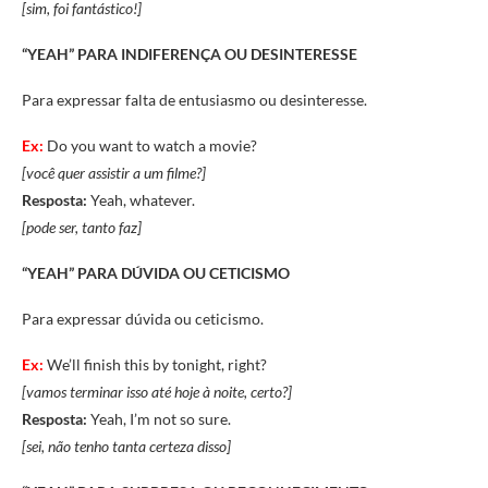
[sim, foi fantástico!]
“YEAH” PARA
INDIFERENÇA OU DESINTERESSE
Para expressar falta de entusiasmo ou desinteresse.
Ex:
Do you want to watch a movie?
[você quer assistir a um filme?]
Resposta:
Yeah, whatever.
[pode ser, tanto faz]
“YEAH” PARA
DÚVIDA OU CETICISMO
Para expressar dúvida ou ceticismo.
Ex:
We’ll finish this by tonight, right?
[vamos terminar isso até hoje à noite, certo?]
Resposta:
Yeah, I’m not so sure.
[sei, não tenho tanta certeza disso]