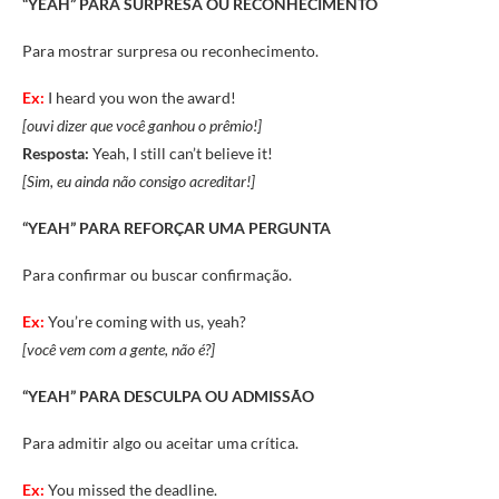
“YEAH” PARA
SURPRESA OU RECONHECIMENTO
Para mostrar surpresa ou reconhecimento.
Ex:
I heard you won the award!
[ouvi dizer que você ganhou o prêmio!]
Resposta:
Yeah, I still can’t believe it!
[Sim, eu ainda não consigo acreditar!]
“YEAH” PARA
REFORÇAR UMA PERGUNTA
Para confirmar ou buscar confirmação.
Ex:
You’re coming with us, yeah?
[você vem com a gente, não é?]
“YEAH” PARA
DESCULPA OU ADMISSÃO
Para admitir algo ou aceitar uma crítica.
Ex:
You missed the deadline.