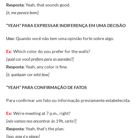
Resposta:
Yeah, that sounds good.
[é, me parece bom]
“YEAH” PARA
EXPRESSAR INDIFERENÇA EM UMA DECISÃO
Uso:
Quando você não tem uma opinião forte sobre algo.
Ex:
Which color do you prefer for the walls?
[qual cor você prefere para as paredes?]
Resposta:
Yeah, any color is fine.
[é, qualquer cor está boa]
“YEAH” PARA CONFIRMAÇÃO DE FATOS
Para confirmar um fato ou informação previamente estabelecida.
Ex:
We’re meeting at 7 p.m., right?
[nós vamos nos encontrar às 19h, certo?]
Resposta:
Yeah, that’s the plan.
[isso, esse é o plano]